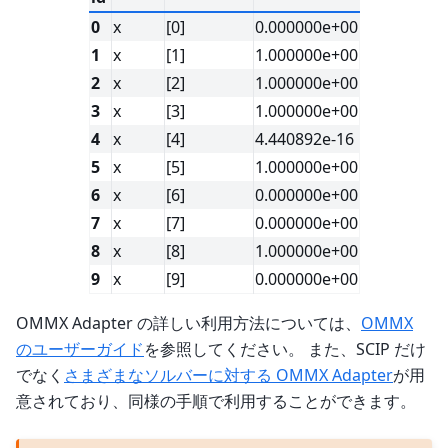
0
x
[0]
0.000000e+00
1
x
[1]
1.000000e+00
2
x
[2]
1.000000e+00
3
x
[3]
1.000000e+00
4
x
[4]
4.440892e-16
5
x
[5]
1.000000e+00
6
x
[6]
0.000000e+00
7
x
[7]
0.000000e+00
8
x
[8]
1.000000e+00
9
x
[9]
0.000000e+00
OMMX Adapter の詳しい利用方法については、
OMMX
のユーザーガイド
を参照してください。 また、SCIP だけ
でなく
さまざまなソルバーに対する OMMX Adapter
が用
意されており、同様の手順で利用することができます。