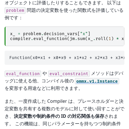
オブジェクトに評価したりすることもできます。 以下は
問題の決定変数を使った関数式を評価している
problem
例です：
x_
=
problem
.
decision_vars
[
"x"
]
compiler
.
eval_function
(
jm
.
sum
(
x_
.
roll
(
1
)
*
x_
や
メソッドはデバ
eval_function
eval_constraint
ッグに使える他、コンパイル後の
ommx.v1.Instance
を変形する用途などに利用できます。
また、一度作成した Compiler は、プレースホルダーと決
定変数を共有する複数のモデルに対して使い回すことがで
き、
決定変数や制約条件の ID の対応関係も保存
されま
す。 この機能は、同じパラメーターを持ちつつ制約条件