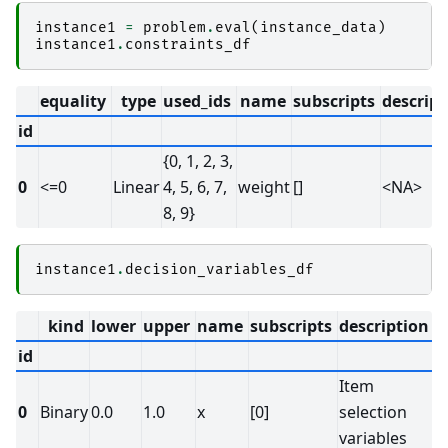
instance1
=
problem
.
eval
(
instance_data
)
instance1
.
constraints_df
equality
type
used_ids
name
subscripts
descript
id
{0, 1, 2, 3,
0
<=0
Linear
4, 5, 6, 7,
weight
[]
<NA>
8, 9}
instance1
.
decision_variables_df
kind
lower
upper
name
subscripts
description
s
id
Item
0
Binary
0.0
1.0
x
[0]
selection
<
variables