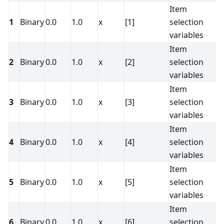
Item
1
Binary
0.0
1.0
x
[1]
selection
<
variables
Item
2
Binary
0.0
1.0
x
[2]
selection
<
variables
Item
3
Binary
0.0
1.0
x
[3]
selection
<
variables
Item
4
Binary
0.0
1.0
x
[4]
selection
<
variables
Item
5
Binary
0.0
1.0
x
[5]
selection
<
variables
Item
6
Binary
0.0
1.0
x
[6]
selection
<