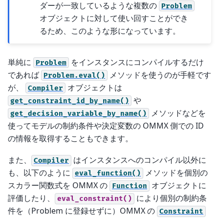
ダーが一致しているような複数の
Problem
オブジェクトに対して使い回すことができ
るため、このような形になっています。
単純に
をインスタンスにコンパイルするだけ
Problem
であれば
メソッドを使うのが手軽です
Problem.eval()
が、
オブジェクトは
Compiler
や
get_constraint_id_by_name()
メソッドなどを
get_decision_variable_by_name()
使ってモデルの制約条件や決定変数の OMMX 側での ID
の情報を取得することもできます。
また、
はインスタンスへのコンパイル以外に
Compiler
も、以下のように
メソッドを個別の
eval_function()
スカラー関数式を OMMX の
オブジェクトに
Function
評価したり、
により個別の制約条
eval_constraint()
件を（Problem に登録せずに）OMMX の
Constraint