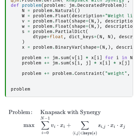
@jm
.
Problem
.
define
(
"Knapsack with Synergy"
,
s
def
problem
(
problem
:
jm
.
DecoratedProblem
):
N
=
problem
.
Natural
()
W
=
problem
.
Float
(
description
=
"Weight lim
v
=
problem
.
Float
(
shape
=
(
N
,),
description
w
=
problem
.
Float
(
shape
=
(
N
,),
description
s
=
problem
.
PartialDict
(
dtype
=
float
,
dict_keys
=
(
N
,
N
),
descri
)
x
=
problem
.
BinaryVar
(
shape
=
(
N
,),
descrip
problem
+=
jm
.
sum
(
v
[
i
]
*
x
[
i
]
for
i
in
N
)
problem
+=
jm
.
sum
(
s
[
i
,
j
]
*
x
[
i
]
*
x
[
j
]
f
problem
+=
problem
.
Constraint
(
"weight"
,
j
problem
\be
Problem
:
Knapsack with Synergy
−
1
N
∑
∑
m
a
x
⋅
+
⋅
⋅
v
x
s
x
x
,
i
i
i
j
i
j
=
0
⟨
,
⟩
∈
(
)
i
i
j
s
keys