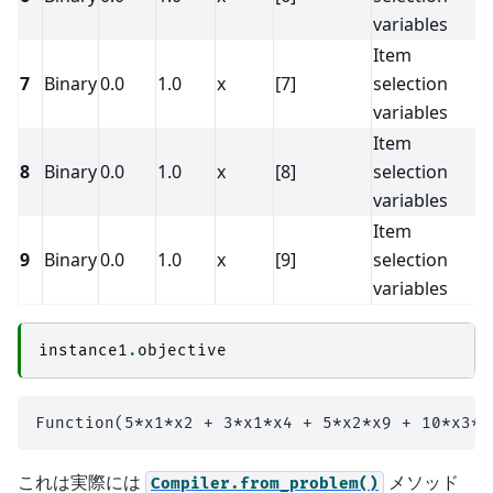
variables
Item
7
Binary
0.0
1.0
x
[7]
selection
<
variables
Item
8
Binary
0.0
1.0
x
[8]
selection
<
variables
Item
9
Binary
0.0
1.0
x
[9]
selection
<
variables
instance1
.
objective
これは実際には
メソッド
Compiler.from_problem()