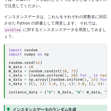
で注意してください。
インスタンスデータは、これらをそれぞれの変数名に対応
させた Python の辞書として用意します。 それでは、
に対するインスタンスデータを用意してみまし
problem
ょう。
import
random
import
numpy
as
np
random
.
seed
(
42
)
N_data
=
10
W_data
=
random
.
randint
(
10
,
75
)
v_data
=
[
random
.
uniform
(
1
,
20
)
for
_
in
rang
w_data
=
np
.
array
([
random
.
uniform
(
1
,
15
)
for
s_data
=
{(
1
,
2
):
5.0
,
(
1
,
4
):
3.0
,
(
2
,
9
):
5
instance_data
=
{
"N"
:
N_data
,
"W"
:
W_data
,
"v
インスタンスデータのランダム生成