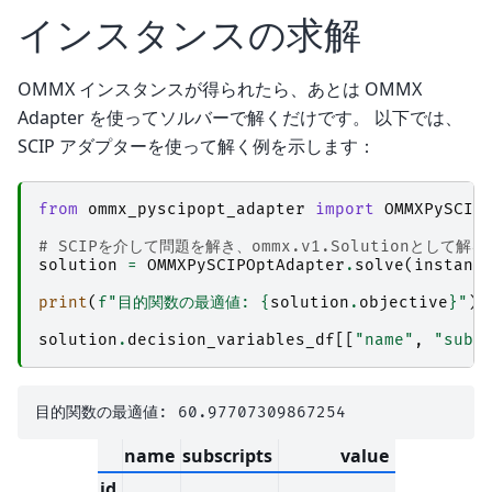
インスタンスの求解
OMMX インスタンスが得られたら、あとは OMMX
Adapter を使ってソルバーで解くだけです。 以下では、
SCIP アダプターを使って解く例を示します：
from
ommx_pyscipopt_adapter
import
OMMXPySCIP
# SCIPを介して問題を解き、ommx.v1.Solutionとして解
solution
=
OMMXPySCIPOptAdapter
.
solve
(
instanc
print
(
f
"目的関数の最適値: 
{
solution
.
objective
}
"
)
solution
.
decision_variables_df
[[
"name"
,
"subs
name
subscripts
value
id