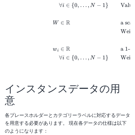
∀
∈
{
0
,
…
,
−
1
}
Value
i
N
R
∈
a sca
W
Weigh
R
∈
a
1
-d
w
i
∀
∈
{
0
,
…
,
−
1
}
Weigh
i
N
インスタンスデータの用
意
各プレースホルダーとカテゴリーラベルに対応するデータ
を用意する必要があります。 現在各データの仕様は以下
のようになります：