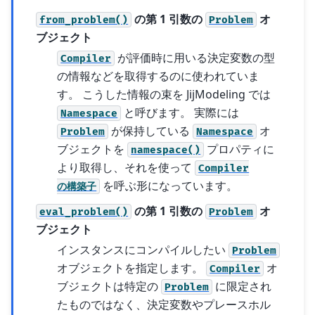
の第 1 引数の
オ
from_problem()
Problem
ブジェクト
が評価時に用いる決定変数の型
Compiler
の情報などを取得するのに使われていま
す。 こうした情報の束を JijModeling では
と呼びます。 実際には
Namespace
が保持している
オ
Problem
Namespace
ブジェクトを
プロパティに
namespace()
より取得し、それを使って
Compiler
を呼ぶ形になっています。
の構築子
の第 1 引数の
オ
eval_problem()
Problem
ブジェクト
インスタンスにコンパイルしたい
Problem
オブジェクトを指定します。
オ
Compiler
ブジェクトは特定の
に限定され
Problem
たものではなく、決定変数やプレースホル