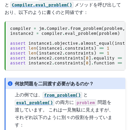
と
メソッドを呼び出して
Compiler.eval_problem()
おり、以下のように書くのと同値です：
compiler
=
jm
.
Compiler
.
from_problem
(
problem
,
instance2
=
compiler
.
eval_problem
(
problem
)
assert
instance1
.
objective
.
almost_equal
(
insta
assert
len
(
instance1
.
constraints
)
==
1
assert
len
(
instance2
.
constraints
)
==
1
assert
instance2
.
constraints
[
0
]
.
equality
==
i
assert
instance2
.
constraints
[
0
]
.
function
==
i
何故問題を二回渡す必要があるのか？
上の例では、
と
from_problem()
の両方に
問題を
eval_problem()
problem
渡しています。 これは一見無駄に見えますが、
それぞれ以下のように別々の役割を持っていま
す：