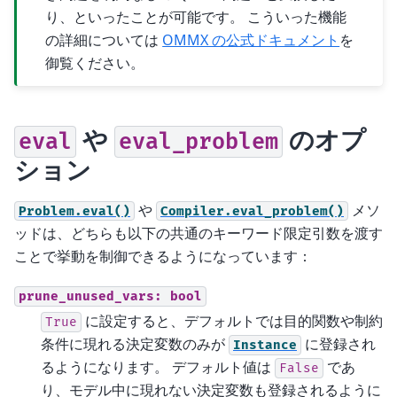
り、といったことが可能です。 こういった機能
の詳細については
OMMX の公式ドキュメント
を
御覧ください。
や
のオプ
eval
eval_problem
ション
や
メソ
Problem.eval()
Compiler.eval_problem()
ッドは、どちらも以下の共通のキーワード限定引数を渡す
ことで挙動を制御できるようになっています：
prune_unused_vars:
bool
に設定すると、デフォルトでは目的関数や制約
True
条件に現れる決定変数のみが
に登録され
Instance
るようになります。 デフォルト値は
であ
False
り、モデル中に現れない決定変数も登録されるように