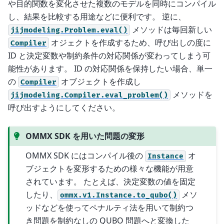
や目的関数を変化させた複数のモデルを同時にコンパイル
し、結果を比較する用途などに便利です。 逆に、
メソッドは毎回新しい
jijmodeling.Problem.eval()
オジェクトを作成するため、呼び出しの度に
Compiler
ID と決定変数や制約条件の対応関係が変わってしまう可
能性があります。 ID の対応関係を保持したい場合、単一
の
オブジェクトを作成し
Compiler
メソッドを
jijmodeling.Compiler.eval_problem()
呼び出すようにしてください。
OMMX SDK を用いた問題の変形
OMMX SDK にはコンパイル後の
オ
Instance
ブジェクトを変形するための様々な機能が用意
されています。 たとえば、決定変数の値を固定
したり、
メソ
ommx.v1.Instance.to_qubo()
ッドなどを使ってペナルティ法を用いて制約つ
き問題を制約なしの QUBO 問題へと変換した