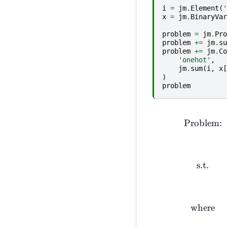
i
=
jm
.
Element
(
'
x
=
jm
.
BinaryVar
problem
=
jm
.
Pro
problem
+=
jm
.
su
problem
+=
jm
.
Co
'onehot'
,
jm
.
sum
(
i
,
x
[
)
problem
Problem:
s.t.
where