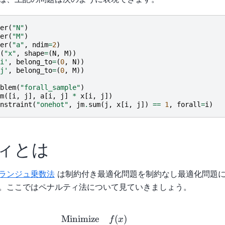
N
er
(
"N"
)
er
(
"M"
)
\}
er
(
"a"
,
ndim
=
2
)
(
"x"
,
shape
=
(
N
,
M
))
i'
,
belong_to
=
(
0
,
N
))
j'
,
belong_to
=
(
0
,
M
))
blem
(
"forall_sample"
)
m
([
i
,
j
],
a
[
i
,
j
]
*
x
[
i
,
j
])
nstraint
(
"onehot"
,
jm
.
sum
(
j
,
x
[
i
,
j
])
==
1
,
forall
=
i
)
ィとは
ランジュ乗数法
は制約付き最適化問題を制約なし最適化問題
。ここではペナルティ法について見ていきましょう。
\begin{aligned} \text{Minimi
Minimize
(
)
f
x