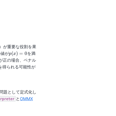
 \alpha p(x),
）が重要な役割を果
p(x)
(
)
=
0
小値が
を満
p
x
= 0
が正の場合、ペナル
を得られる可能性が
問題として定式化し
と
OMMX
rpreter