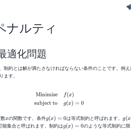
ペナルティ
最適化問題
、制約とは解が満たさなければならない条件のことです。例え
ります。
\begin{aligned} \text{Minimi
Minimize
(
)
f
x
subject to
(
)
=
0
g
x
x
g(x)
g(x
(
)
=
0
(
変数
の関数です。条件
は等式制約と呼ばれます。
x
g
x
g
x
= 0
= 
g(x)
(
)
=
0
可能集合と呼ばれます。制約は
のような等式制約に限
g
x