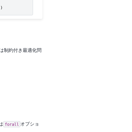
))
は制約付き最適化問
ze} & \quad \sum_{i=0}^{N-1} \sum_{j=0}^{M-1} a_{ij
は
オプショ
forall