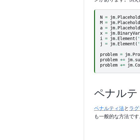
{0,
\ldots, 
N
=
jm
.
Placehold
-
M
=
jm
.
Placehold
1\right
a
=
jm
.
Placehold
x
=
jm
.
BinaryVar
i
=
jm
.
Element
(
'
j
=
jm
.
Element
(
'
problem
=
jm
.
Pro
problem
+=
jm
.
su
problem
+=
jm
.
Co
ペナルテ
ペナルティ法
と
ラグ
も一般的な方法です