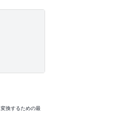
に変換するための最
ze} & \quad f(x) \\ \text{subject to} & \quad g(x) 