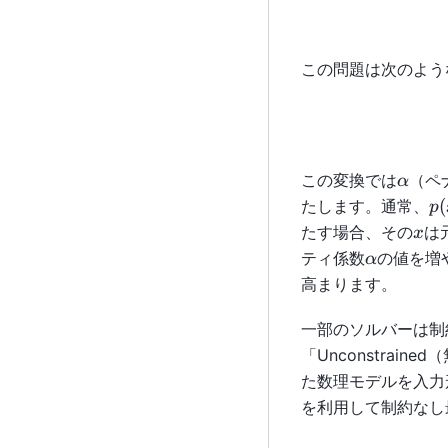
この問題は次のよう
\alph
この変換では
（ペ
α
p(
(
たします。通常、
p
x
たす場合、その
は
x
\alpha
ティ係数
の値を増
α
高まります。
一部のソルバーは制
「Unconstrai
た数理モデルを入力
を利用して制約なし