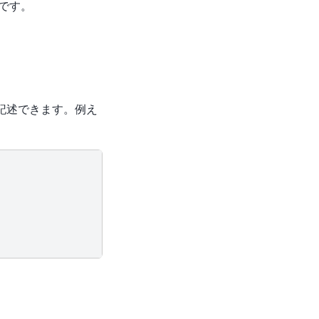
\leq
です。
0
ze} & \quad f(x) \\ \text{subject to} & \quad g(x) \
記述できます。例え
{onehot} & \displaystyle \sum_{n = 0}^{N - 1} x_{n