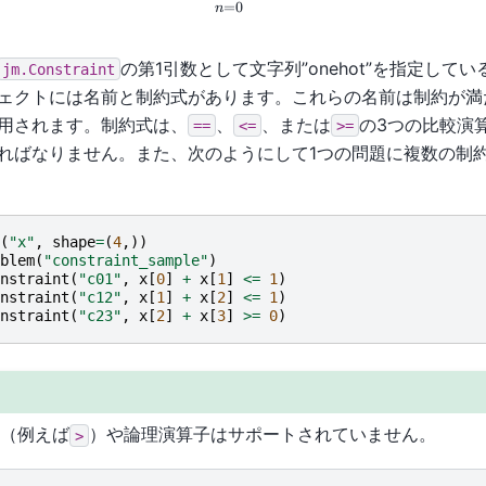
=
0
n
の第1引数として文字列”onehot”を指定して
jm.Constraint
ェクトには名前と制約式があります。これらの名前は制約が満
用されます。制約式は、
、
、または
の3つの比較演
==
<=
>=
ればなりません。また、次のようにして1つの問題に複数の制
(
"x"
,
shape
=
(
4
,))
blem
(
"constraint_sample"
)
nstraint
(
"c01"
,
x
[
0
]
+
x
[
1
]
<=
1
)
nstraint
(
"c12"
,
x
[
1
]
+
x
[
2
]
<=
1
)
nstraint
(
"c23"
,
x
[
2
]
+
x
[
3
]
>=
0
)
（例えば
）や論理演算子はサポートされていません。
>