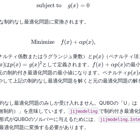
subject to
(
)
=
0
g
x
な制約なし最適化問題に変換されます。
\text{Minimize} \quad f(x) +
Minimize
(
)
+
(
)
,
f
x
α
p
x
a
p(x)
(
)
ナルティ係数またはラグランジュ乗数）と
（ペナルティ項
p
x
2
x)
p(x)
f(x) +
)
(
)
=
(
)
(
)
+
(
)
は
として定義されます。
の最
x
p
x
g
x
f
x
α
p
x
=
\alpha
p(x)
(
)
元の制約付き最適化問題の最小値になります。ペナルティ
p
x
g(x)^2
p(x)
やして上記の制約なし最適化問題を解くと元の最適化問題の解
約なし最適化問題のみしか受け入れません。QUBOの「U」は
ned（無制約）」を意味しています。
で制約付き最適化
jijmodeling
形式がQUBOのソルバーに与えるためには、
jijmodeling.Inte
最適化問題に変換する必要があります。