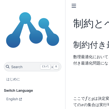
制約と
制約付き
数理最適化において
付き最適化問題にな
Search
+
Ctrl
K
はじめに
Switch Language
f
g
ここで
と
は決定
f
g
English
x
ての
の集合は実行
x