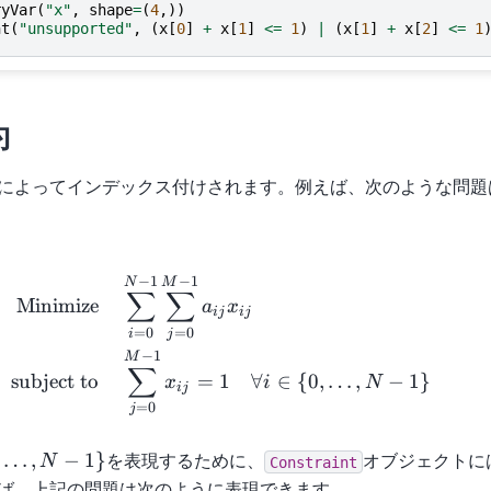
ryVar
(
"x"
,
shape
=
(
4
,))
nt
(
"unsupported"
,
(
x
[
0
]
+
x
[
1
]
<=
1
)
|
(
x
[
1
]
+
x
[
2
]
<=
1
約
によってインデックス付けされます。例えば、次のような問題
\begin{aligned} \text{Minimi
−
1
−
1
N
M
∑
∑
Minimize
a
x
ij
ij
=
0
=
0
i
j
−
1
M
∑
subject to
=
1
∀
∈
{
0
,
…
,
−
1
}
x
i
N
ij
=
0
j
…
,
−
1
}
を表現するために、
オブジェクトに
N
Constraint
t\
ば、上記の問題は次のように表現できます。