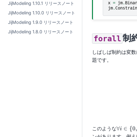
x
=
jm
.
Bina
JijModeling 1.10.1 リリースノート
jm
.
Constrai
JijModeling 1.10.0 リリースノート
JijModeling 1.9.0 リリースノート
JijModeling 1.8.0 リリースノート
制
forall
しばしば制約は変数
題です。
\forall i
∀
∈
{
0
,
このような
i
\in \lef
ンがあります。例え