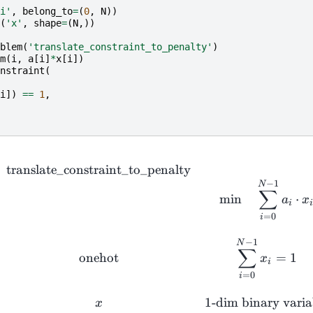
i'
,
belong_to
=
(
0
,
N
))
(
'x'
,
shape
=
(
N
,))
blem
(
'translate_constraint_to_penalty'
)
m
(
i
,
a
[
i
]
*
x
[
i
])
nstraint
(
i
])
==
1
,
\begin{array}{cccc}\text{Pr
translate_constraint_to_penalty
−
1
N
∑
m
i
n
⋅
a
x
i
=
0
i
−
1
N
∑
onehot
=
1
x
i
=
0
i
1
-dim binary varia
x