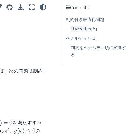
Contents
制約付き最適化問題
制約
forall
ペナルティとは
制約をペナルティ項に変換す
る
ば、次の問題は制約
ze} & \quad f(x) \\ \text{subject to} & \quad g(x) 
)
)
=
0
を満たすすべ
0
g(x)
(
)
≤
0
らず、
の
g
x