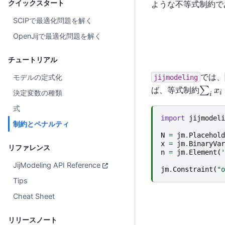
クイックスタート
ような不等式制約で
SCIPで最適化問題を解く
OpenJijで最適化問題を解く
チュートリアル
では、
モデルの定式化
jijmodeling
\sum_
ば、等式制約
∑
x
決定変数の種類
i
i
x_i =
式
1
import
jijmodeli
制約とペナルティ
N
=
jm
.
Placehold
x
=
jm
.
BinaryVar
リファレンス
n
=
jm
.
Element
(
'
JijModeling API Reference
jm
.
Constraint
(
"o
Tips
Cheat Sheet
リリースノート