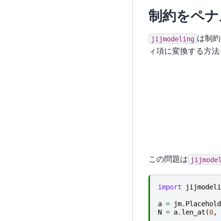
制約をペナ
は制約
jijmodeling
ィ項に変換する方法
この問題は
jijmode
import
jijmodeli
a
=
jm
.
Placehold
N
=
a
.
len_at
(
0
,