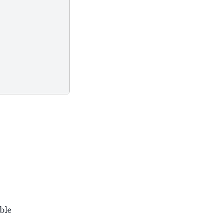
oblem:} & \text{translate\_constraint\_to\_penalty}
i
ble