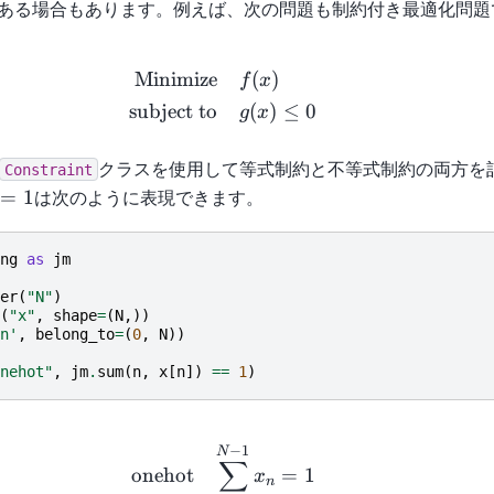
= 0
ある場合もあります。例えば、次の問題も制約付き最適化問題
\begin{aligned} \text{Minimi
Minimize
(
)
f
x
subject to
(
)
≤
0
g
x
クラスを使用して等式制約と不等式制約の両方を
Constraint
i
=
1
は次のように表現できます。
ng
as
jm
er
(
"N"
)
(
"x"
,
shape
=
(
N
,))
n'
,
belong_to
=
(
0
,
N
))
nehot"
,
jm
.
sum
(
n
,
x
[
n
])
==
1
)
\begin{array}{cccc} & \text
−
1
N
∑
onehot
=
1
x
n