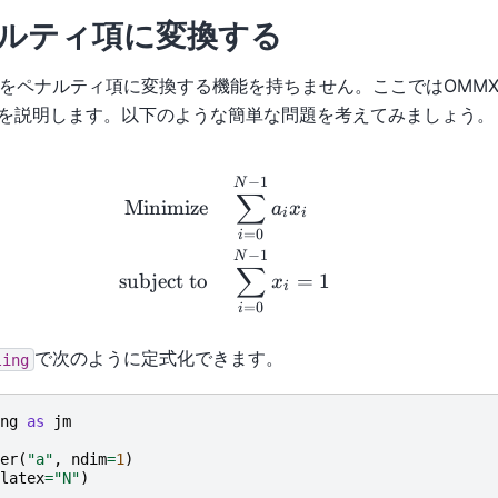
ルティ項に変換する
をペナルティ項に変換する機能を持ちません。ここではOMM
を説明します。以下のような簡単な問題を考えてみましょう。
\begin{aligned} \text{Minim
−
1
N
∑
Minimize
a
x
i
i
=
0
i
−
1
N
∑
subject to
=
1
x
i
=
0
i
で次のように定式化できます。
ling
ng
as
jm
er
(
"a"
,
ndim
=
1
)
latex
=
"N"
)