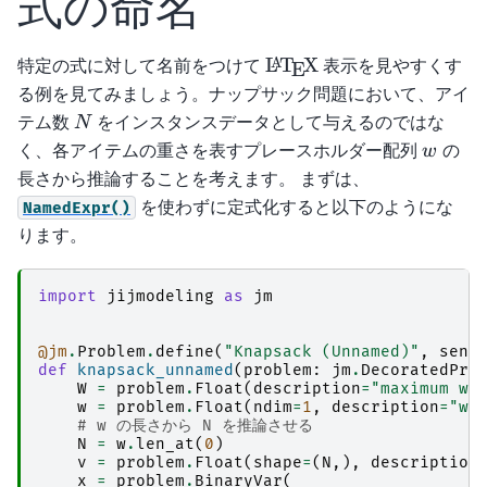
式の命名
\LaTeX
特定の式に対して名前をつけて
L
T
X
表示を見やすくす
A
E
る例を見てみましょう。ナップサック問題において、アイ
N
テム数
をインスタンスデータとして与えるのではな
N
w
く、各アイテムの重さを表すプレースホルダー配列
の
w
長さから推論することを考えます。 まずは、
を使わずに定式化すると以下のようにな
NamedExpr()
ります。
import
jijmodeling
as
jm
@jm
.
Problem
.
define
(
"Knapsack (Unnamed)"
,
sens
def
knapsack_unnamed
(
problem
:
jm
.
DecoratedPro
W
=
problem
.
Float
(
description
=
"maximum we
w
=
problem
.
Float
(
ndim
=
1
,
description
=
"we
# w の長さから N を推論させる
N
=
w
.
len_at
(
0
)
v
=
problem
.
Float
(
shape
=
(
N
,),
description
x
=
problem
.
BinaryVar
(