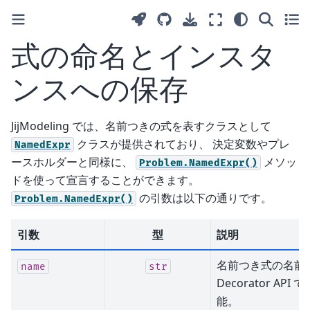
式の命名とインスタ
ンスへの保存
JijModeling では、名前つきの式を表すクラスとして
クラスが提供されており、 決定変数やプレ
NamedExpr
ースホルダーと同様に、
メソッ
Problem.NamedExpr()
ドを使って宣言することができます。
の引数は以下の通りです。
Problem.NamedExpr()
引数
型
説明
名前つき式の名前
name
str
Decorator API
能。