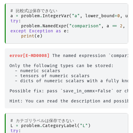
# 比較式は保存できない
a
=
problem
.
IntegerVar
(
"a"
,
lower_bound
=
0
,
up
try
:
problem
.
NamedExpr
(
"comparison"
,
a
==
2
,
s
except
Exception
as
e
:
print
(
e
)
error[E-MD0008]
 The named expression `comparis
Only the following types can be stored:

  - numeric scalars

  - tensors of numeric scalars

  - dicts of numeric scalars with a fully known
Possible fix: pass `save_in_ommx=False` or cha
# カテゴリラベルは保存できない
L
=
problem
.
CategoryLabel
(
"L"
)
try
: