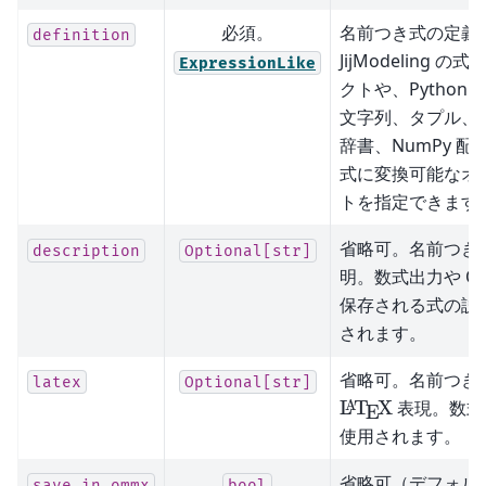
必須。
名前つき式の定義
definition
JijModeling の
ExpressionLike
クトや、Python
文字列、タプル、
辞書、NumPy 配
式に変換可能なオ
トを指定できます
省略可。名前つき
description
Optional[str]
明。数式出力や OM
保存される式の説
されます。
省略可。名前つき
latex
Optional[str]
\LaTeX
L
T
X
表現。数式
A
E
使用されます。
省略可（デフォル
save_in_ommx
bool