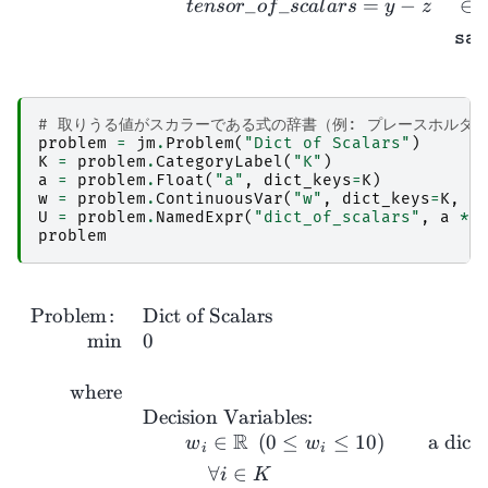
_
_
=
−
∈
t
e
n
sor
o
f
sc
a
l
a
rs
y
z
sav
# 取りうる値がスカラーである式の辞書（例: プレースホルダ
problem
=
jm
.
Problem
(
"Dict of Scalars"
)
K
=
problem
.
CategoryLabel
(
"K"
)
a
=
problem
.
Float
(
"a"
,
dict_keys
=
K
)
w
=
problem
.
ContinuousVar
(
"w"
,
dict_keys
=
K
,
l
U
=
problem
.
NamedExpr
(
"dict_of_scalars"
,
a
*
problem
\begin
Problem
:
Dict of Scalars
m
i
n
0
where
Decision Variables:
R
∈
(
0
≤
≤
10
)
a dict
w
w
i
i
∀
∈
i
K