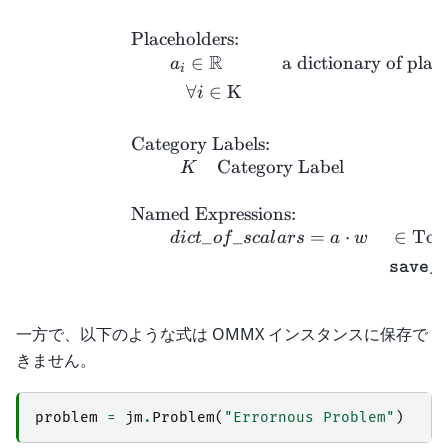
Placeholders:
R
∈
a dictionary of plac
a
i
∀
∈
K
i
Category Labels:
Category Label
K
Named Expressions:
_
_
=
⋅
∈
Tot
d
i
c
t
o
f
sc
a
l
a
rs
a
w
save_
一方で、以下のような式は OMMX インスタンスに保存で
きません。
problem
=
jm
.
Problem
(
"Errornous Problem"
)