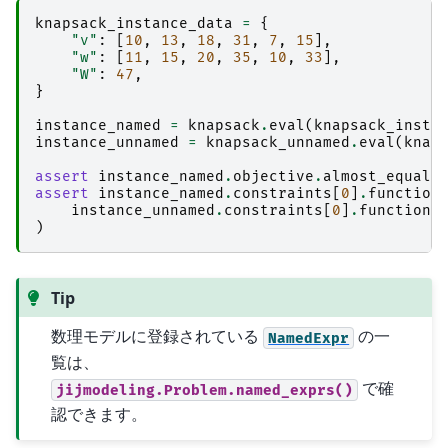
knapsack_instance_data
=
{
"v"
:
[
10
,
13
,
18
,
31
,
7
,
15
],
"w"
:
[
11
,
15
,
20
,
35
,
10
,
33
],
"W"
:
47
,
}
instance_named
=
knapsack
.
eval
(
knapsack_insta
instance_unnamed
=
knapsack_unnamed
.
eval
(
knap
assert
instance_named
.
objective
.
almost_equal
(
assert
instance_named
.
constraints
[
0
]
.
function
instance_unnamed
.
constraints
[
0
]
.
function
)
Tip
数理モデルに登録されている
の一
NamedExpr
覧は、
で確
jijmodeling.Problem.named_exprs()
認できます。