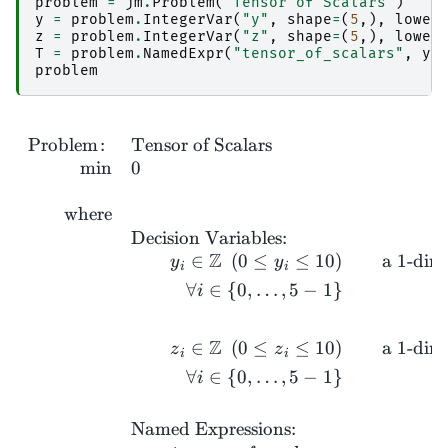
problem
=
jm
.
Problem
(
"Tensor of Scalars"
)
y
=
problem
.
IntegerVar
(
"y"
,
shape
=
(
5
,),
lower
z
=
problem
.
IntegerVar
(
"z"
,
shape
=
(
5
,),
lower
T
=
problem
.
NamedExpr
(
"tensor_of_scalars"
,
y
problem
\begin{a
Problem
:
Tensor of Scalars
m
i
n
0
where
Decision Variables:
Z
∈
(
0
≤
≤
10
)
a
1
-dim
y
y
i
i
∀
∈
{
0
,
…
,
5
−
1
}
i
Z
∈
(
0
≤
≤
10
)
a
1
-dim
z
z
i
i
∀
∈
{
0
,
…
,
5
−
1
}
i
Named Expressions: