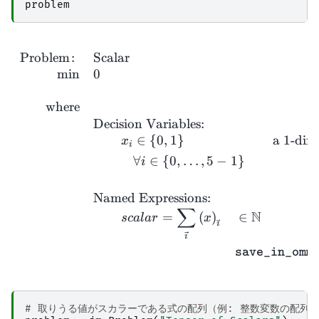
problem
\begin{
Problem
:
Scalar
m
i
n
0
where
Decision Variables:
∈
{
0
,
1
}
a
1
-dim
x
i
∀
∈
{
0
,
…
,
5
−
1
}
i
Named Expressions:
∑
N
=
(
)
∈
sc
a
l
a
r
x


save_
in_
omm
# 取りうる値がスカラーである式の配列（例: 整数変数の配列