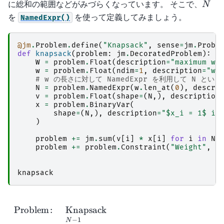
N
に総和の範囲などがみづらくなっています。 そこで、
N
を
を使って定義してみましょう。
NamedExpr()
@jm
.
Problem
.
define
(
"Knapsack"
,
sense
=
jm
.
Probl
def
knapsack
(
problem
:
jm
.
DecoratedProblem
):
W
=
problem
.
Float
(
description
=
"maximum we
w
=
problem
.
Float
(
ndim
=
1
,
description
=
"we
# w の長さに対して NamedExpr を利用して N とい
N
=
problem
.
NamedExpr
(
w
.
len_at
(
0
),
descri
v
=
problem
.
Float
(
shape
=
(
N
,),
description
x
=
problem
.
BinaryVar
(
shape
=
(
N
,),
description
=
"$x_i = 1$ if
)
problem
+=
jm
.
sum
(
v
[
i
]
*
x
[
i
]
for
i
in
N
)
problem
+=
problem
.
Constraint
(
"Weight"
,
j
knapsack
Problem
:
Knapsack
−
1
N