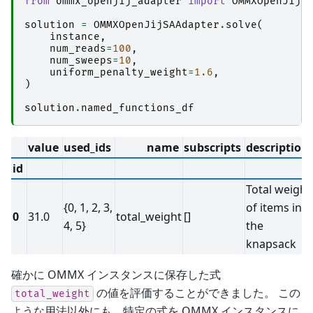
from
ommx_openjij_adapter
import
OMMXOpenJijS
solution
=
OMMXOpenJijSAAdapter
.
solve
(
instance
,
num_reads
=
100
,
num_sweeps
=
10
,
uniform_penalty_weight
=
1.6
,
)
solution
.
named_functions_df
value
used_ids
name
subscripts
description
id
Total weight
{0, 1, 2, 3,
of items in
0
31.0
total_weight
[]
4, 5}
the
knapsack
確かに OMMX インスタンスに保存した式
の値を評価することができました。 この
total_weight
ような用法以外にも、特定の式を OMMX インスタンスに