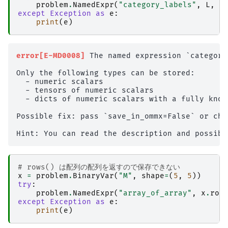
problem
.
NamedExpr
(
"category_labels"
,
L
,
s
except
Exception
as
e
:
print
(
e
)
error[E-MD0008]
 The named expression `category
Only the following types can be stored:

  - numeric scalars

  - tensors of numeric scalars

  - dicts of numeric scalars with a fully known
Possible fix: pass `save_in_ommx=False` or cha
# rows() は配列の配列を返すので保存できない
x
=
problem
.
BinaryVar
(
"M"
,
shape
=
(
5
,
5
))
try
:
problem
.
NamedExpr
(
"array_of_array"
,
x
.
row
except
Exception
as
e
:
print
(
e
)