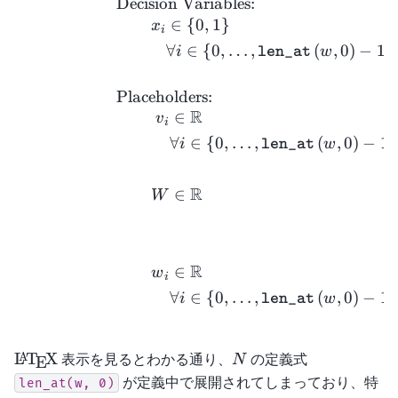
Decision Variables:
∈
{
0
,
1
}
x
i
∀
∈
{
0
,
…
,
(
,
0
)
−
1
}
i
w
len_
at
Placeholders:
R
∈
v
i
∀
∈
{
0
,
…
,
(
,
0
)
−
1
}
i
w
len_
at
R
∈
W
R
∈
w
i
∀
∈
{
0
,
…
,
(
,
0
)
−
1
}
i
w
len_
at
\LaTeX
N
L
T
X
表示を見るとわかる通り、
の定義式
A
N
E
が定義中で展開されてしまっており、特
len_at(w,
0)