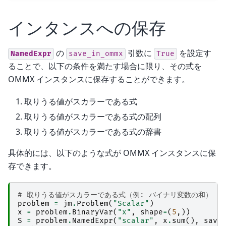
インタンスへの保存
の
引数に
を設定す
NamedExpr
save_in_ommx
True
ることで、以下の条件を満たす場合に限り、その式を
OMMX インスタンスに保存することができます。
取りうる値がスカラーである式
取りうる値がスカラーである式の配列
取りうる値がスカラーである式の辞書
具体的には、以下のような式が OMMX インスタンスに保
存できます。
# 取りうる値がスカラーである式（例: バイナリ変数の和）
problem
=
jm
.
Problem
(
"Scalar"
)
x
=
problem
.
BinaryVar
(
"x"
,
shape
=
(
5
,))
S
=
problem
.
NamedExpr
(
"scalar"
,
x
.
sum
(),
save