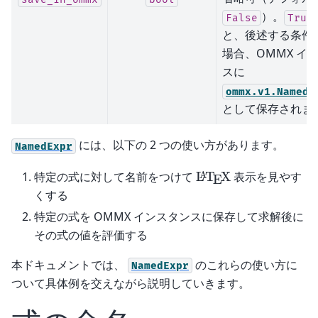
）。
False
True
と、後述する条件
場合、OMMX イ
スに
ommx.v1.NamedF
として保存されま
には、以下の 2 つの使い方があります。
NamedExpr
\LaTeX
特定の式に対して名前をつけて
L
T
X
表示を見やす
A
E
くする
特定の式を OMMX インスタンスに保存して求解後に
その式の値を評価する
本ドキュメントでは、
のこれらの使い方に
NamedExpr
ついて具体例を交えながら説明していきます。