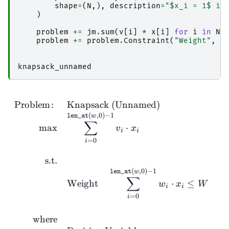
shape
=
(
N
,),
description
=
"$x_i = 1$ if
)
problem
+=
jm
.
sum
(
v
[
i
]
*
x
[
i
]
for
i
in
N
)
problem
+=
problem
.
Constraint
(
"Weight"
,
j
knapsack_unnamed
Problem
:
Knapsack (Unnamed)
(
,
0
)
−
1
w
len_
at
∑
m
a
x
⋅
v
x
i
i
=
0
i
s.t.
(
,
0
)
−
1
w
len_
at
∑
Weight
⋅
≤
w
x
W
i
i
=
0
i
where