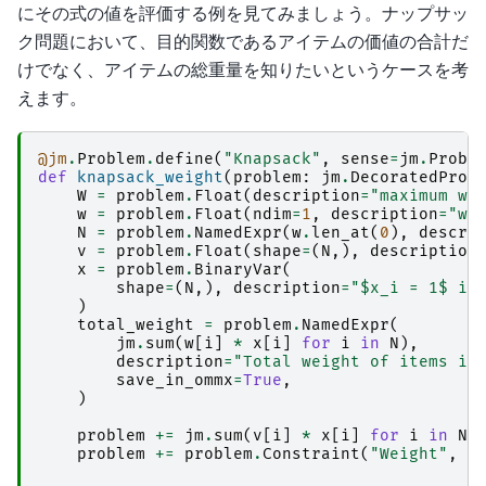
にその式の値を評価する例を見てみましょう。ナップサッ
ク問題において、目的関数であるアイテムの価値の合計だ
けでなく、アイテムの総重量を知りたいというケースを考
えます。
@jm
.
Problem
.
define
(
"Knapsack"
,
sense
=
jm
.
Probl
def
knapsack_weight
(
problem
:
jm
.
DecoratedProb
W
=
problem
.
Float
(
description
=
"maximum we
w
=
problem
.
Float
(
ndim
=
1
,
description
=
"we
N
=
problem
.
NamedExpr
(
w
.
len_at
(
0
),
descri
v
=
problem
.
Float
(
shape
=
(
N
,),
description
x
=
problem
.
BinaryVar
(
shape
=
(
N
,),
description
=
"$x_i = 1$ if
)
total_weight
=
problem
.
NamedExpr
(
jm
.
sum
(
w
[
i
]
*
x
[
i
]
for
i
in
N
),
description
=
"Total weight of items in
save_in_ommx
=
True
,
)
problem
+=
jm
.
sum
(
v
[
i
]
*
x
[
i
]
for
i
in
N
)
problem
+=
problem
.
Constraint
(
"Weight"
,
t